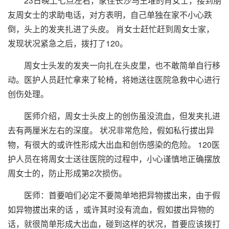
23日晚上七点左右，家住长沙马王堆的肖女士，接到朋
友周女士的求助电话，对方表明，自己单独在家不小心跌
倒，头上的发夹扎进了头皮。 肖女士赶忙赶到周女士家，
发现状况紧急之后，拨打了120。
周女士头发的发夹一向扎在头皮里，也不敢简单自行移
动。医护人员赶忙拿来了轮椅，将她送往医院急救中心进行
创伤处理。
医师介绍，周女士头皮上的创伤虽没流血，但发夹扎进
去有两厘米左右的深度。 状况非常危险，假如私行拔出异
物，有很大的或许性形成大出血和创伤感染的危险。 120医
护人员在将周女士送往医院的过程中，小心谨慎地正确摆放
周女士的，防止形成第2次损伤。
医师：首要咱们必定不要简单地把异物拔出来，由于假
如异物拔出来的话 ，或许其时没有流血，假如拔出异物的
话，就很简单形成大出血，碰到这样的状况，首要应该拨打