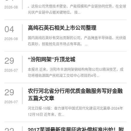
。这些公司凭借技术壁垒、产能规模和产业链协同优势，在全球
2026-08
光伏产业链中占据关键地位。 技...
04
高纯石英石相关上市公司整理
国内高纯石英砂有突出贡献的公司，产品掩盖半导体级、光伏级
2026-08
石英砂，技能抢先且市场占有率高。 ...
29
“汾阳网架”升顶龙城
本报讯 近来，汾阳市丰源网架钢结构有限公司以精深技艺，成
2026-07
功将禧佑源国产民机竣工交给中心项目的4号...
29
农行河北省分行用优质金融服务写好金融
五篇大文章
2026-07
河北日报-10版：奋力谱写中国式现代化建设河北篇章-2024年
12月16日 近年来，农...
22
2017芜湖最新房屋征收补偿标准出炉！附