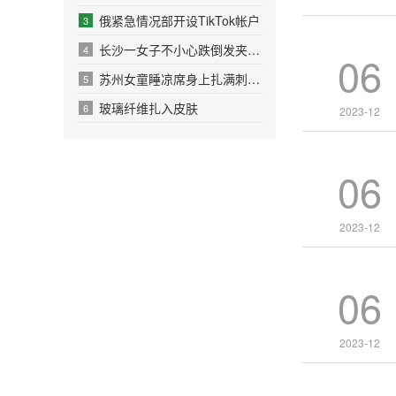
俄紧急情况部开设TikTok帐户
3
长沙一女子不小心跌倒发夹刺进头皮！
4
06
苏州女童睡凉席身上扎满刺 皮肤扎刺如何紧急处理？
5
玻璃纤维扎入皮肤
6
2023-12
06
2023-12
06
2023-12