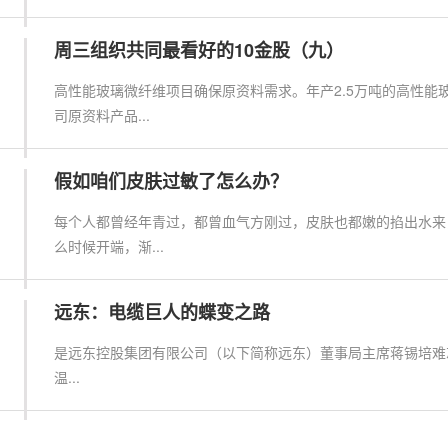
周三组织共同最看好的10金股（九）
高性能玻璃微纤维项目确保原资料需求。年产2.5万吨的高性能
司原资料产品...
假如咱们皮肤过敏了怎么办？
每个人都曾经年青过，都曾血气方刚过，皮肤也都嫩的掐出水来
么时候开端，渐...
远东：电缆巨人的蝶变之路
是远东控股集团有限公司（以下简称远东）董事局主席蒋锡培难忘
温...